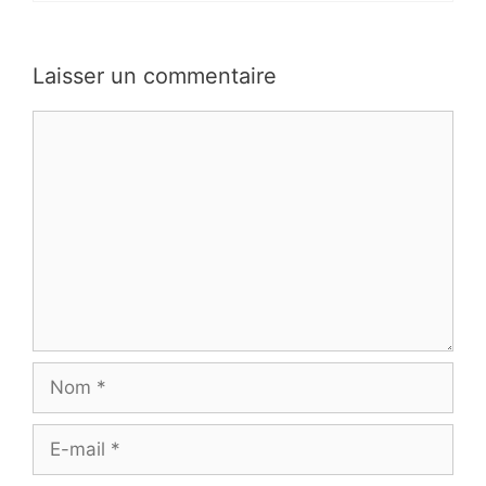
Laisser un commentaire
Commentaire
Nom
E-
mail