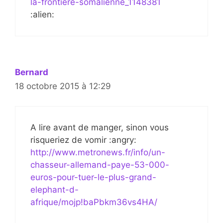
la-frontiere-somalienne_1148381
:alien:
Bernard
18 octobre 2015 à 12:29
A lire avant de manger, sinon vous
risqueriez de vomir :angry:
http://www.metronews.fr/info/un-
chasseur-allemand-paye-53-000-
euros-pour-tuer-le-plus-grand-
elephant-d-
afrique/mojp!baPbkm36vs4HA/