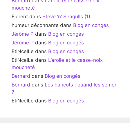
Bernard
dans
L’arolle et le casse-noix
moucheté
Florent
dans
Steve ‘n’ Seagulls (1)
humeur déconnante
dans
Blog en congés
Jérôme P
dans
Blog en congés
Jérôme P
dans
Blog en congés
EtiNcelLe
dans
Blog en congés
EtiNcelLe
dans
L’arolle et le casse-noix
moucheté
Bernard
dans
Blog en congés
Bernard
dans
Les haricots : quand les semer
?
EtiNcelLe
dans
Blog en congés