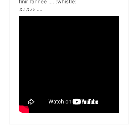
finir l’année …. :whistle:
♫♪♫♪♪ ….