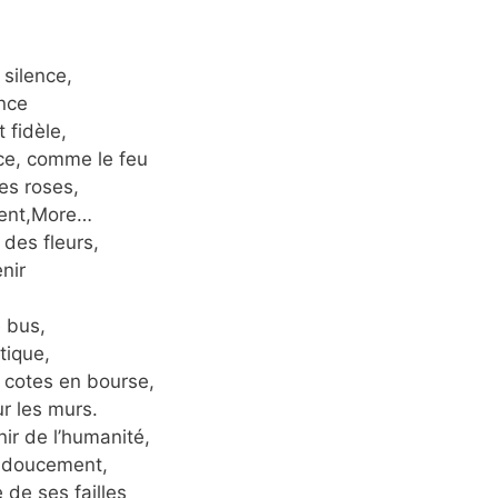
silence,
nce
 fidèle,
ace, comme le feu
es roses,
ment,More…
des fleurs,
enir
e bus,
tique,
 cotes en bourse,
ur les murs.
nir de l’humanité,
t doucement,
 de ses failles