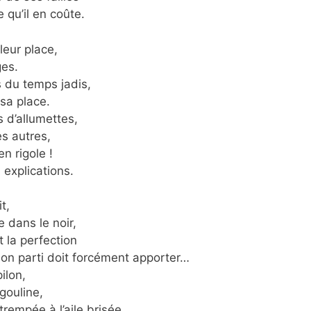
 qu’il en coûte.
eur place,
ges.
 du temps jadis,
sa place.
 d’allumettes,
es autres,
en rigole !
 explications.
t,
dans le noir,
 la perfection
on parti doit forcément apporter…
ilon,
égouline,
rempée à l’aile brisée