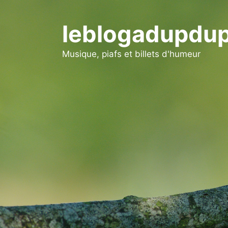
Aller
au
leblogadupdup
contenu
Musique, piafs et billets d'humeur