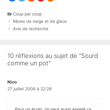
Catégories
Coup par coup
Rêves de neige et de glace
Avis de recherche
10 réflexions au sujet de “Sourd
comme un pot”
Nico
27 juillet 2006 à 22:28
Pour un écolo, on peut aussi appelé ça