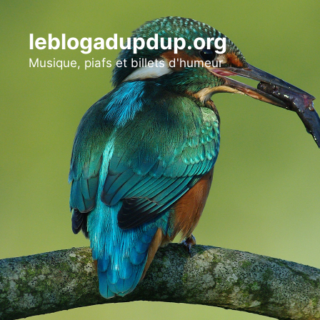
Aller
au
leblogadupdup.org
contenu
Musique, piafs et billets d'humeur