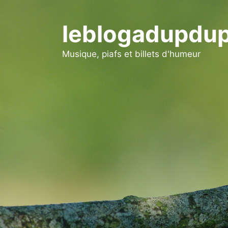
Aller
au
leblogadupdup
contenu
Musique, piafs et billets d'humeur