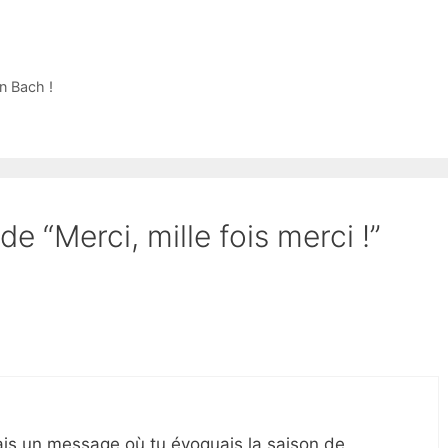
n Bach !
de “Merci, mille fois merci !”
ais un message où tu évoquais la saison de