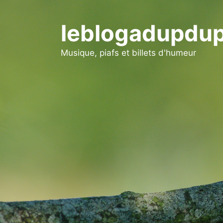
Aller
au
leblogadupdup
contenu
Musique, piafs et billets d'humeur